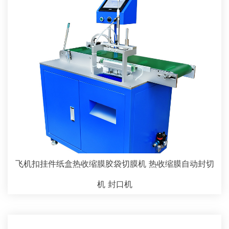
飞机扣挂件纸盒热收缩膜胶袋切膜机 热收缩膜自动封切
机 封口机