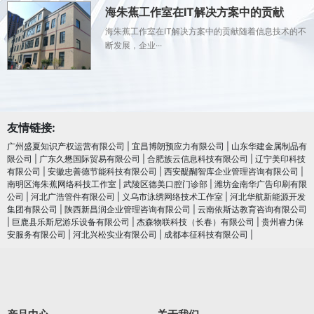
海朱蕉工作室在IT解决方案中的贡献
海朱蕉工作室在IT解决方案中的贡献随着信息技术的不
断发展，企业···
友情链接:
广州盛夏知识产权运营有限公司
|
宜昌博朗预应力有限公司
|
山东华建金属制品有
限公司
|
广东久懋国际贸易有限公司
|
合肥族云信息科技有限公司
|
辽宁美印科技
有限公司
|
安徽忠善德节能科技有限公司
|
西安醍醐智库企业管理咨询有限公司
|
南明区海朱蕉网络科技工作室
|
武陵区德美口腔门诊部
|
潍坊金南华广告印刷有限
公司
|
河北广浩管件有限公司
|
义乌市泳绣网络技术工作室
|
河北华航新能源开发
集团有限公司
|
陕西新昌润企业管理咨询有限公司
|
云南依斯达教育咨询有限公司
|
巨鹿县乐斯尼游乐设备有限公司
|
杰森物联科技（长春）有限公司
|
贵州睿力保
安服务有限公司
|
河北兴松实业有限公司
|
成都本征科技有限公司
|