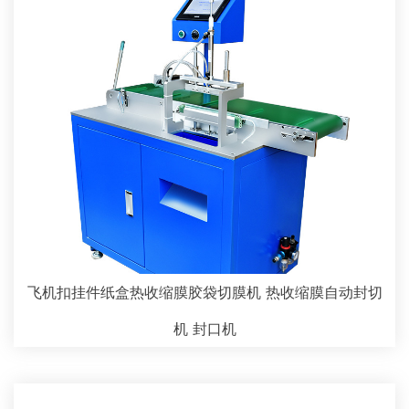
飞机扣挂件纸盒热收缩膜胶袋切膜机 热收缩膜自动封切
机 封口机