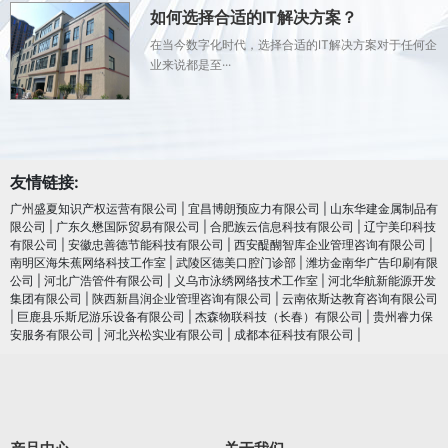
如何选择合适的IT解决方案？
在当今数字化时代，选择合适的IT解决方案对于任何企
业来说都是至···
友情链接:
广州盛夏知识产权运营有限公司
|
宜昌博朗预应力有限公司
|
山东华建金属制品有
限公司
|
广东久懋国际贸易有限公司
|
合肥族云信息科技有限公司
|
辽宁美印科技
有限公司
|
安徽忠善德节能科技有限公司
|
西安醍醐智库企业管理咨询有限公司
|
南明区海朱蕉网络科技工作室
|
武陵区德美口腔门诊部
|
潍坊金南华广告印刷有限
公司
|
河北广浩管件有限公司
|
义乌市泳绣网络技术工作室
|
河北华航新能源开发
集团有限公司
|
陕西新昌润企业管理咨询有限公司
|
云南依斯达教育咨询有限公司
|
巨鹿县乐斯尼游乐设备有限公司
|
杰森物联科技（长春）有限公司
|
贵州睿力保
安服务有限公司
|
河北兴松实业有限公司
|
成都本征科技有限公司
|