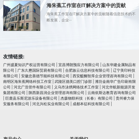
海朱蕉工作室在IT解决方案中的贡献
海朱蕉工作室在IT解决方案中的贡献随着信息技术的不
断发展，企业···
友情链接:
广州盛夏知识产权运营有限公司
|
宜昌博朗预应力有限公司
|
山东华建金属制品有
限公司
|
广东久懋国际贸易有限公司
|
合肥族云信息科技有限公司
|
辽宁美印科技
有限公司
|
安徽忠善德节能科技有限公司
|
西安醍醐智库企业管理咨询有限公司
|
南明区海朱蕉网络科技工作室
|
武陵区德美口腔门诊部
|
潍坊金南华广告印刷有限
公司
|
河北广浩管件有限公司
|
义乌市泳绣网络技术工作室
|
河北华航新能源开发
集团有限公司
|
陕西新昌润企业管理咨询有限公司
|
云南依斯达教育咨询有限公司
|
巨鹿县乐斯尼游乐设备有限公司
|
杰森物联科技（长春）有限公司
|
贵州睿力保
安服务有限公司
|
河北兴松实业有限公司
|
成都本征科技有限公司
|