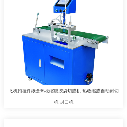
飞机扣挂件纸盒热收缩膜胶袋切膜机 热收缩膜自动封切
机 封口机