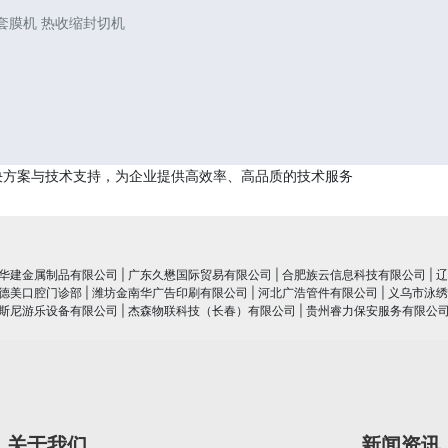
封套膜机 热收缩封切机
决方案与技术支持，为企业提供高效率、高品质的技术服务
华建金属制品有限公司
|
广东久懋国际贸易有限公司
|
合肥族云信息科技有限公司
|
辽
德美口腔门诊部
|
潍坊金南华广告印刷有限公司
|
河北广浩管件有限公司
|
义乌市泳绣
斯尼游乐设备有限公司
|
杰森物联科技（长春）有限公司
|
贵州睿力保安服务有限公
关于我们
新闻资讯