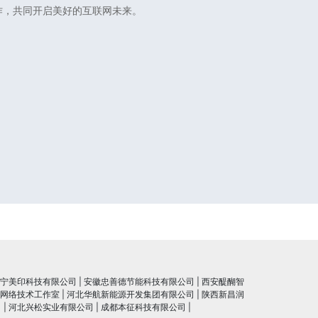
作，共同开启美好的互联网未来。
宁美印科技有限公司
|
安徽忠善德节能科技有限公司
|
西安醍醐智
网络技术工作室
|
河北华航新能源开发集团有限公司
|
陕西新昌润
司
|
河北兴松实业有限公司
|
成都本征科技有限公司
|